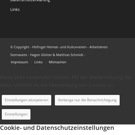
Links
© Copyright - Höfinger Heimat- und Kulturverein - Arbeitskreis
Sternwarte - Hagen Glötter & Matthias Schmidt -
Impressum
Links
Mitmachen
Diese Seite verwendet Cookies. Mit der Weiternutzung der
Seite, stimmst du die Verwendung von Cookies zu.
Einstellungen akzeptieren
Verberge nur die Benachrichtigung
Einstellungen
Cookie- und Datenschutzeinstellungen