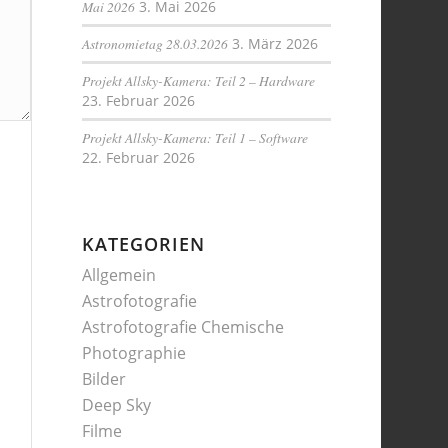
Mai 2026
3. Mai 2026
Astronomietag 28.03.2026
3. März 2026
Projekt Allsky-Kamera: Teil 2 – Hardware
23. Februar 2026
Projekt Allsky-Kamera: Teil 1 – Software
22. Februar 2026
KATEGORIEN
Allgemein
Astrofotografie
Astrofotografie Chemische
Photographie
Bilder
Deep Sky
Filme