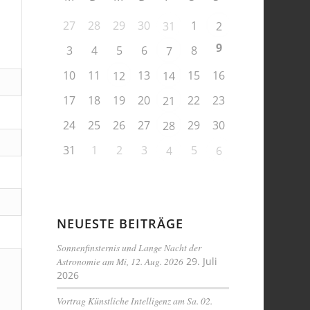
27
28
29
30
1
31
2
9
3
4
5
6
8
7
10
11
13
15
16
12
14
17
18
19
20
22
23
21
24
25
26
27
29
30
28
31
1
2
3
5
4
6
NEUESTE BEITRÄGE
Sonnenfinsternis und Lange Nacht der
Astronomie am Mi, 12. Aug. 2026
29. Juli
2026
Vortrag Künstliche Intelligenz am Sa. 02.