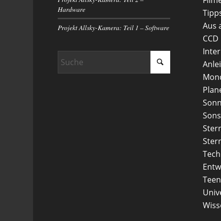
Hardware
Tipp
Aus 
Projekt Allsky-Kamera: Teil 1 – Software
CCD
Inte
Anle
Mon
Plan
Son
Sons
Ster
Ster
Tech
Entw
Teen
Uni
Wiss