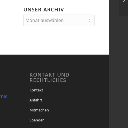
Hi
UNSER ARCHIV
KONTAKT UND
RECHTLICHES
Kontakt
omie
Anfahrt
Mitmachen
Spenden