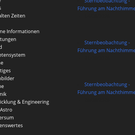
Sternbeobachtung -
s
Führung am Nachthimme
alten Zeiten
14/08/2026
rne Informationen
itungen
Sternbeobachtung -
d
Führung am Nachthimme
etensystem
21/08/2026
ne
tiges
nbilder
Sternbeobachtung -
ne
Führung am Nachthimme
nik
28/08/2026
icklung & Engineering
Astro
versum
enswertes