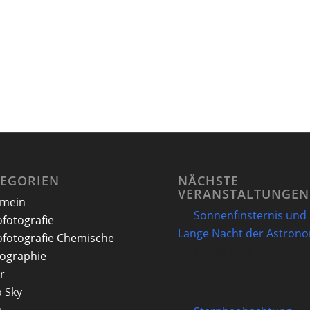
TEGORIEN
NÄCHSTE
VERANSTALTUNGEN
emein
Sonnenfinsternis und
ofotografie
Lange Nacht der Astron
ofotografie Chemische
12/08/2026
ographie
r
 Sky
e