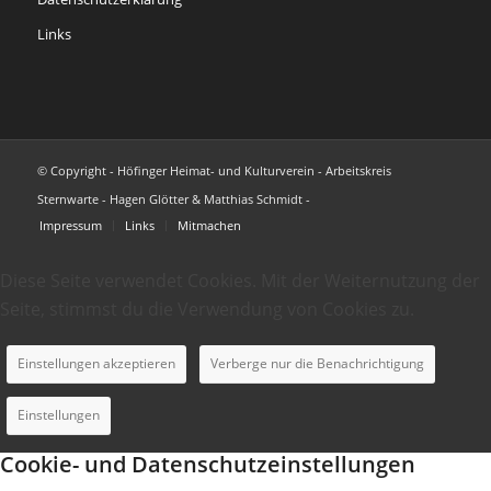
Links
© Copyright - Höfinger Heimat- und Kulturverein - Arbeitskreis
Sternwarte - Hagen Glötter & Matthias Schmidt -
Impressum
Links
Mitmachen
Diese Seite verwendet Cookies. Mit der Weiternutzung der
Seite, stimmst du die Verwendung von Cookies zu.
Einstellungen akzeptieren
Verberge nur die Benachrichtigung
Einstellungen
Cookie- und Datenschutzeinstellungen