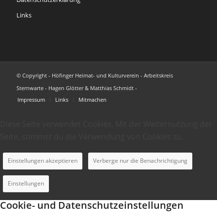
Links
© Copyright - Höfinger Heimat- und Kulturverein - Arbeitskreis
Sternwarte - Hagen Glötter & Matthias Schmidt -
Impressum
Links
Mitmachen
Diese Seite verwendet Cookies. Mit der Weiternutzung der
Seite, stimmst du die Verwendung von Cookies zu.
Einstellungen akzeptieren
Verberge nur die Benachrichtigung
Einstellungen
Cookie- und Datenschutzeinstellungen