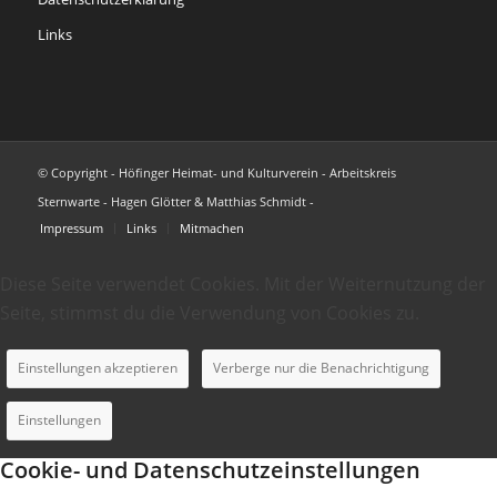
Links
© Copyright - Höfinger Heimat- und Kulturverein - Arbeitskreis
Sternwarte - Hagen Glötter & Matthias Schmidt -
Impressum
Links
Mitmachen
Diese Seite verwendet Cookies. Mit der Weiternutzung der
Seite, stimmst du die Verwendung von Cookies zu.
Einstellungen akzeptieren
Verberge nur die Benachrichtigung
Einstellungen
Cookie- und Datenschutzeinstellungen