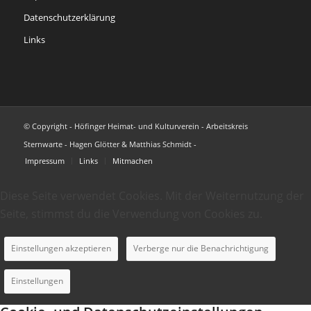
Datenschutzerklärung
Links
© Copyright - Höfinger Heimat- und Kulturverein - Arbeitskreis
Sternwarte - Hagen Glötter & Matthias Schmidt -
Impressum
Links
Mitmachen
Diese Seite verwendet Cookies. Mit der Weiternutzung der
Seite, stimmst du die Verwendung von Cookies zu.
Einstellungen akzeptieren
Verberge nur die Benachrichtigung
Einstellungen