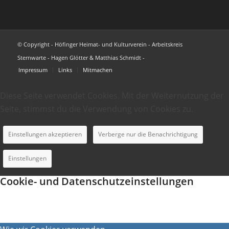
© Copyright - Höfinger Heimat- und Kulturverein - Arbeitskreis
Sternwarte - Hagen Glötter & Matthias Schmidt -
Impressum
Links
Mitmachen
Diese Seite verwendet Cookies. Mit der Weiternutzung der
Seite, stimmst du die Verwendung von Cookies zu.
Einstellungen akzeptieren
Verberge nur die Benachrichtigung
Einstellungen
Cookie- und Datenschutzeinstellungen