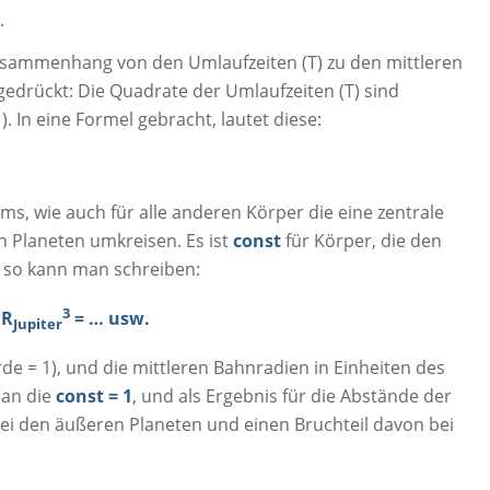
.
usammenhang von den Umlaufzeiten (T) zu den mittleren
gedrückt: Die Quadrate der Umlaufzeiten (T) sind
). In eine Formel gebracht, lautet diese:
ms, wie auch für alle anderen Körper die eine zentrale
n Planeten umkreisen. Es ist
const
für Körper, die den
d so kann man schreiben:
3
 R
= … usw.
Jupiter
e = 1), und die mittleren Bahnradien in Einheiten des
man die
const = 1
, und als Ergebnis für die Abstände der
bei den äußeren Planeten und einen Bruchteil davon bei