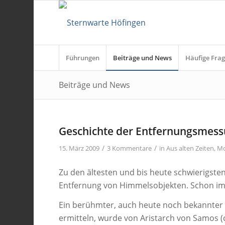
Führungen
Beiträge und News
Häufige Frag
Beiträge und News
Geschichte der Entfernungsmess
/
/
15. März 2009
3 Kommentare
in
Aus alten Zeiten
,
M
Zu den ältesten und bis heute schwierigste
Entfernung von Himmelsobjekten. Schon im
Ein berühmter, auch heute noch bekannter
ermitteln, wurde von Aristarch von Samos (c