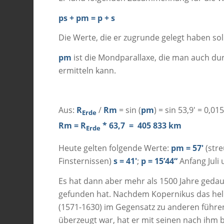
ps + pm = p + s
Die Werte, die er zugrunde gelegt haben sol
pm
ist die Mondparallaxe, die man auch du
ermitteln kann.
Aus:
R
/
Rm
= sin (
pm
) = sin 53,9′ = 0,
Erde
Rm = R
* 63,7 = 405 833 km
Erde
Heute gelten folgende Werte:
pm = 57′
(stre
Finsternissen)
s = 41′
;
p = 15’44“
Anfang Juli
Es hat dann aber mehr als 1500 Jahre geda
gefunden hat. Nachdem Kopernikus das heli
(1571-1630) im Gegensatz zu anderen führ
überzeugt war, hat er mit seinen nach ihm 