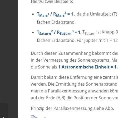
Hierzu zwei Beispiele:
3
T
/ R
= 1 ,
da die Umlaufzeit (T)
2
Mars
Mars
fachen Erdabstand.
2
3
T
/ R
= 1
, T
ist knapp 3
Saturn
Saturn
Saturn
fachen Erdabstand. Für Jupiter mit T = 12
Durch diesen Zusammenhang bekommt der 
in der Vermessung des Sonnensystems .Man
die Sonne als
1 Astronomische Einheit = 1
Damit bekam diese Entfernung eine zentra
werden. Die Ermittlung des Sonnenabstandes 
man die Parallaxenmessung anwenden könn
auf der Erde (A,B) die Position der Sonne 
Prinzip der Parallaxenmessung siehe Abb.
Planetarische Nebel und