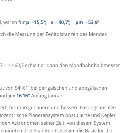
l, waren für
p = 15,5′; s = 40,7′; pm = 53,9′
rch die Messung der Zenitdistanzen des Mondes
0157 = 1 / 63,7 erhielt er dann den Mondbahnhalbmesser
ut von 54′-61′ bei perigäischen und apogäischen
 und
p = 16’16“
Anfang Januar.
uert, bis man genauere und bessere Lösungsansätze
ozentrische Planetensystem postulierte und Kepler
enden Astronomen seiner Zeit, von diesem System
benannten drei Planeten-Gesetzen die Basis für die