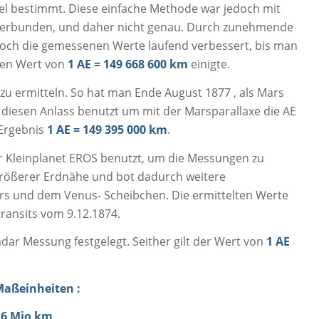
el bestimmt. Diese einfache Methode war jedoch mit
 verbunden, und daher nicht genau. Durch zunehmende
och die gemessenen Werte laufend verbessert, bis man
inen Wert von
1 AE = 149 668 600 km
einigte.
zu ermitteln. So hat man Ende August 1877 , als Mars
h diesen Anlass benutzt um mit der Marsparallaxe die AE
 Ergebnis
1 AE = 149 395 000 km
.
er Kleinplanet EROS benutzt, um die Messungen zu
größerer Erdnähe und bot dadurch weitere
s und dem Venus- Scheibchen. Die ermittelten Werte
ansits vom 9.12.1874.
dar Messung festgelegt. Seither gilt der Wert von
1 AE
aßeinheiten :
9,6 Mio km