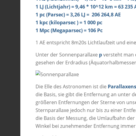
1 LJ (Lichtjahr) = 9,46 * 10^12 km = 63 235 
1 pc (Parsec) = 3,26 LJ = 206 264,8 AE
1 kpc (kiloparsec ) = 1 000 pc
1 Mpc (Megaparsec) = 106 Pc
1 AE entspricht 8m20s Lichtlaufzeit und ei
Unter der Sonnenparallaxe
p
versteht man 
gesehen der Erdradius (Äquatorhalbmesser)
Die Elle des Astronomen ist die
Parallaxen
die Basis, sie gibt die Entfernung an unter 
größeren Entfernungen der Sterne von un
Sternparallaxe jedoch nur bis zu einer Entfe
die Basis der Messung, die Umlaufbahn der
Winkel bei zunehmender Entfernung immer 