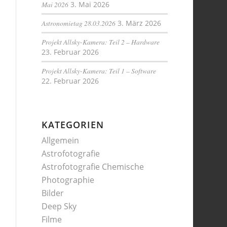
Mai 2026
3. Mai 2026
Astronomietag 28.03.2026
3. März 2026
Projekt Allsky-Kamera: Teil 2 – Hardware
23. Februar 2026
Projekt Allsky-Kamera: Teil 1 – Software
22. Februar 2026
KATEGORIEN
Allgemein
Astrofotografie
Astrofotografie Chemische
Photographie
Bilder
Deep Sky
Filme