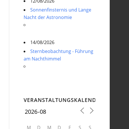
12/08/2026
Sonnenfinsternis und Lange
Nacht der Astronomie
14/08/2026
Sternbeobachtung - Führung
am Nachthimmel
VERANSTALTUNGSKALENDER
M
D
M
D
F
S
S