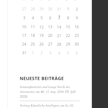
27
28
29
30
1
31
2
7
3
4
5
6
8
9
10
11
13
15
16
12
14
17
18
19
20
22
23
21
24
25
26
27
29
30
28
31
1
2
3
5
4
6
NEUESTE BEITRÄGE
Sonnenfinsternis und Lange Nacht der
Astronomie am Mi, 12. Aug. 2026
29. Juli
2026
Vortrag Künstliche Intelligenz am Sa. 02.