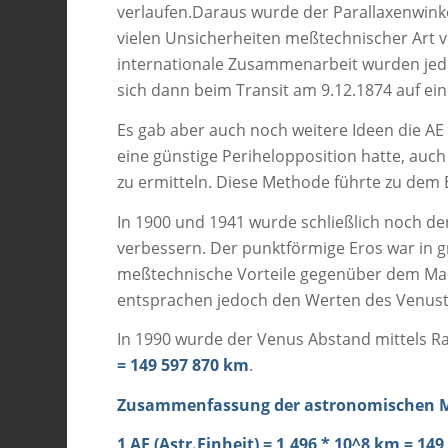
verlaufen.Daraus wurde der Parallaxenwink
vielen Unsicherheiten meßtechnischer Art
internationale Zusammenarbeit wurden jed
sich dann beim Transit am 9.12.1874 auf e
Es gab aber auch noch weitere Ideen die AE 
eine günstige Perihelopposition hatte, auc
zu ermitteln. Diese Methode führte zu dem
In 1900 und 1941 wurde schließlich noch d
verbessern. Der punktförmige Eros war in 
meßtechnische Vorteile gegenüber dem Mar
entsprachen jedoch den Werten des Venustr
In 1990 wurde der Venus Abstand mittels Ra
= 149 597 870 km
.
Zusammenfassung der astronomischen M
1 AE (Astr.Einheit) = 1,496 * 10^8 km = 14