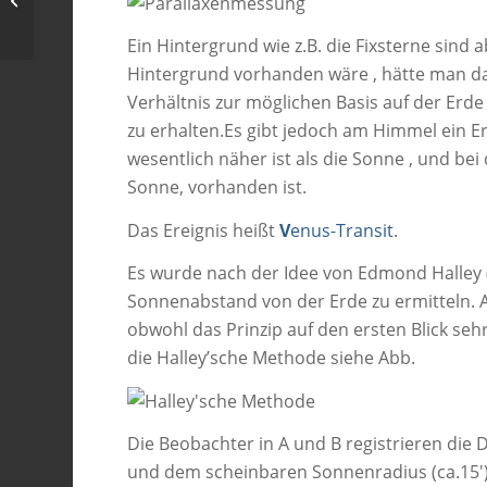
Supernovareste ab August 2000
Ein Hintergrund wie z.B. die Fixsterne sind 
Hintergrund vorhanden wäre , hätte man da
Verhältnis zur möglichen Basis auf der Erde 
zu erhalten.Es gibt jedoch am Himmel ein E
wesentlich näher ist als die Sonne , und be
Sonne, vorhanden ist.
Das Ereignis heißt
V
enus-Transit
.
Es wurde nach der Idee von
Edmond Halley
Sonnenabstand von der Erde zu ermitteln. A
obwohl das Prinzip auf den ersten Blick se
die Halley’sche Methode siehe Abb.
Die Beobachter in A und B registrieren die 
und dem scheinbaren Sonnenradius (ca.15′) e