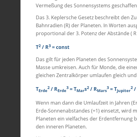
Vermeßung des Sonnensystems geschaffen
Das 3. Keplersche Gesetz beschreibt den Z
Bahnradien (R) der Planeten. In Worten aus
proportional der 3. Potenz der Abstände ( R 
2
3
T
/ R
= const
Das gilt für jeden Planeten des Sonnensyste
Masse umkreisen. Auch für Monde, die eine
gleichen Zentralkörper umlaufen gleich un
2
3
2
3
2
T
/ R
= T
s
/ R
= T
/
Erde
Erde
Mar
Mars
Jupiter
Wenn man dann die Umlaufzeit in Jahren (Erd
Erde-Sonnenabstandes (=1) einsetzt, wird 
Planeten ein vielfaches der Erdentfernung 
den inneren Planeten.