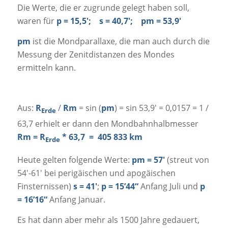
Die Werte, die er zugrunde gelegt haben soll,
waren für
p = 15,5′; s = 40,7′; pm = 53,9′
pm
ist die Mondparallaxe, die man auch durch die
Messung der Zenitdistanzen des Mondes
ermitteln kann.
Aus:
R
/
Rm
= sin (
pm
) = sin 53,9′ = 0,0157 = 1 /
Erde
63,7 erhielt er dann den Mondbahnhalbmesser
Rm = R
* 63,7 = 405 833 km
Erde
Heute gelten folgende Werte:
pm = 57′
(streut von
54′-61′ bei perigäischen und apogäischen
Finsternissen)
s = 41′
;
p = 15’44“
Anfang Juli und
p
= 16’16“
Anfang Januar.
Es hat dann aber mehr als 1500 Jahre gedauert,