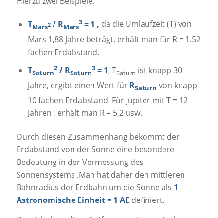
Hierzu zwei Beispiele:
3
T
/ R
= 1 ,
da die Umlaufzeit (T) von
2
Mars
Mars
Mars 1,88 Jahre beträgt, erhält man für R = 1.52
fachen Erdabstand.
2
3
T
/ R
= 1
, T
ist knapp 30
Saturn
Saturn
Saturn
Jahre, ergibt einen Wert für
R
von knapp
Saturn
10 fachen Erdabstand. Für Jupiter mit T = 12
Jahren , erhält man R = 5,2 usw.
Durch diesen Zusammenhang bekommt der
Erdabstand von der Sonne eine besondere
Bedeutung in der Vermessung des
Sonnensystems .Man hat daher den mittleren
Bahnradius der Erdbahn um die Sonne als
1
Astronomische Einheit = 1 AE
definiert.