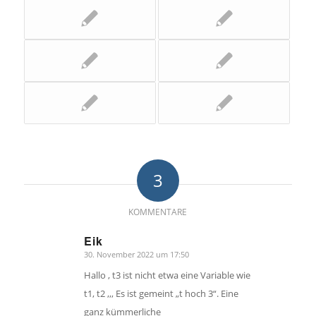
3
KOMMENTARE
Eik
30. November 2022 um 17:50
sagte:
Hallo , t3 ist nicht etwa eine Variable wie
t1, t2 ,,, Es ist gemeint „t hoch 3“. Eine
ganz kümmerliche