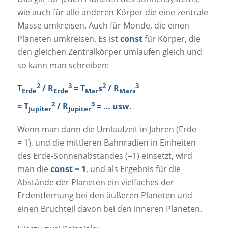
wie auch für alle anderen Körper die eine zentrale
Masse umkreisen. Auch für Monde, die einen
Planeten umkreisen. Es ist
const
für Körper, die
den gleichen Zentralkörper umlaufen gleich und
so kann man schreiben:
2
3
2
3
T
/ R
= T
s
/ R
Erde
Erde
Mar
Mars
2
3
= T
/ R
= … usw.
Jupiter
Jupiter
Wenn man dann die Umlaufzeit in Jahren (Erde
= 1), und die mittleren Bahnradien in Einheiten
des Erde-Sonnenabstandes (=1) einsetzt, wird
man die
const = 1
, und als Ergebnis für die
Abstände der Planeten ein vielfaches der
Erdentfernung bei den äußeren Planeten und
einen Bruchteil davon bei den inneren Planeten.