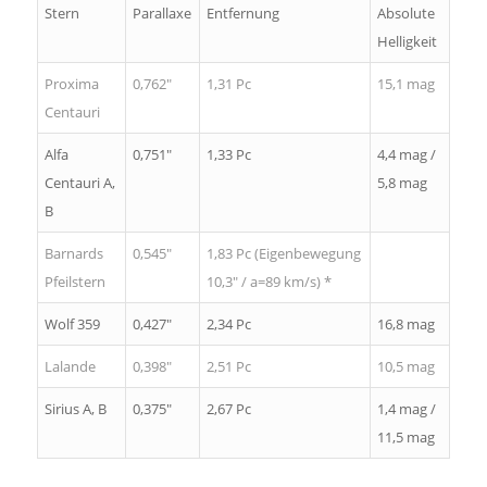
Stern
Parallaxe
Entfernung
Absolute
Helligkeit
Proxima
0,762″
1,31 Pc
15,1 mag
Centauri
Alfa
0,751″
1,33 Pc
4,4 mag /
Centauri A,
5,8 mag
B
Barnards
0,545″
1,83 Pc (Eigenbewegung
Pfeilstern
10,3″ / a=89 km/s) *
Wolf 359
0,427″
2,34 Pc
16,8 mag
Lalande
0,398″
2,51 Pc
10,5 mag
Sirius A, B
0,375″
2,67 Pc
1,4 mag /
11,5 mag