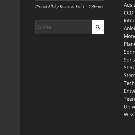
Aus 
Projekt Allsky-Kamera: Teil 1 – Software
CCD
Inte
Anle
Mon
Plan
Son
Sons
Ster
Ster
Tech
Entw
Teen
Uni
Wiss