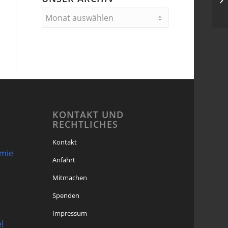
Ch
KONTAKT UND
RECHTLICHES
Kontakt
omie
Anfahrt
Mitmachen
Spenden
Impressum
l