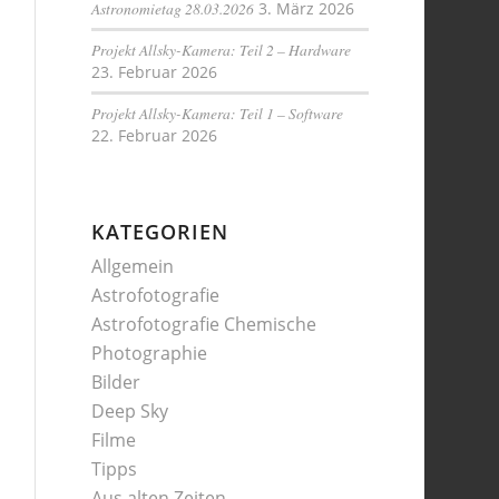
Astronomietag 28.03.2026
3. März 2026
Projekt Allsky-Kamera: Teil 2 – Hardware
23. Februar 2026
Projekt Allsky-Kamera: Teil 1 – Software
22. Februar 2026
KATEGORIEN
Allgemein
Astrofotografie
Astrofotografie Chemische
Photographie
Bilder
Deep Sky
Filme
Tipps
Aus alten Zeiten