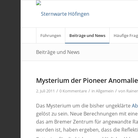
Führungen
Beiträge und News
Häufige Frag
Beiträge und News
Mysterium der Pioneer Anomalie
/
/
/
2. Juli 2011
0 Kommentare
in
Allgemein
von
Raine
Das Mysterium um die bisher ungeklärte
Ab
gelöst zu sein. Neue Berechnungen mit ein
das am Bremer Zentrum für angewandte Rau
worden ist, haben ergeben, dass die Refle