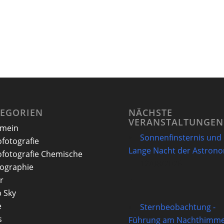
TEGORIEN
NÄCHSTE
VERANSTALTUNGEN
emein
Sonnenfinsternis und
ofotografie
Lange Nacht der Astron
ofotografie Chemische
12/08/2026
ographie
r
 Sky
e
Sternbeobachtung -
s
Führung am Nachthimme