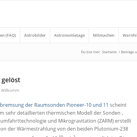
en (FAQ)
Astrobilder
Astronomietage
Mitmachen
Warnhi
Du bist hier:
Startseite
/
Beiträge 
 gelöst
r Willkomm
bremsung der Raumsonden Pioneer-10 und 11
scheint
em sehr detaillierten thermischen Modell der Sonden
,
mfahrttechnologie und Mikrogravitation (ZARM) erstellt
ktion der Wärmestrahlung von den beiden Plutonium-238
-10
2