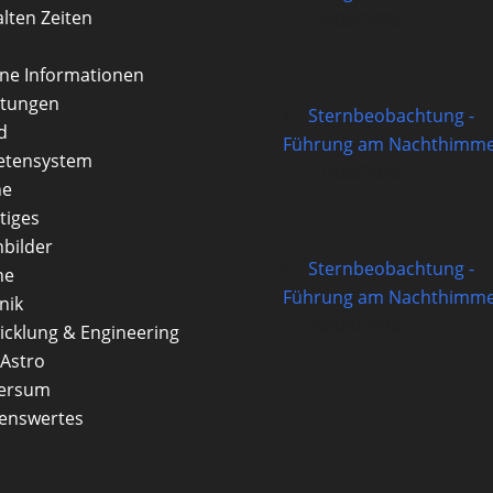
alten Zeiten
14/08/2026
rne Informationen
itungen
Sternbeobachtung -
d
Führung am Nachthimme
etensystem
21/08/2026
ne
tiges
nbilder
Sternbeobachtung -
ne
Führung am Nachthimme
nik
28/08/2026
icklung & Engineering
Astro
versum
enswertes