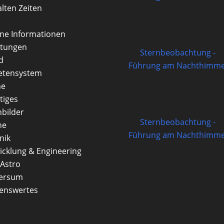
alten Zeiten
14/08/2026
rne Informationen
itungen
Sternbeobachtung -
d
Führung am Nachthimme
etensystem
21/08/2026
ne
tiges
nbilder
Sternbeobachtung -
ne
Führung am Nachthimme
nik
28/08/2026
icklung & Engineering
Astro
versum
enswertes