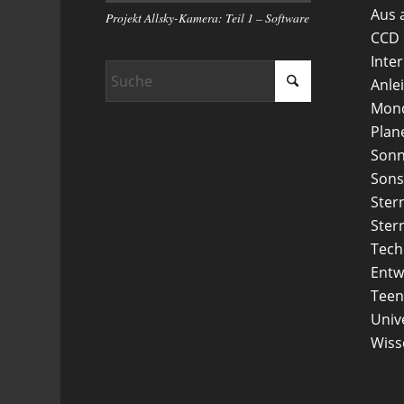
Aus 
Projekt Allsky-Kamera: Teil 1 – Software
CCD
Inte
Anle
Mon
Plan
Son
Sons
Ster
Ster
Tech
Entw
Teen
Uni
Wiss