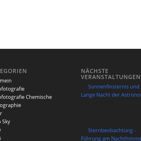
TEGORIEN
NÄCHSTE
VERANSTALTUNGEN
emein
Sonnenfinsternis und
ofotografie
Lange Nacht der Astron
ofotografie Chemische
12/08/2026
ographie
r
 Sky
e
Sternbeobachtung -
s
Führung am Nachthimme