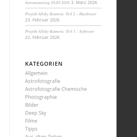
Astronomietag 28.03.2026
3. März 2026
Projekt Allsky-Kamera: Teil 2 – Hardware
23. Februar 2026
Projekt Allsky-Kamera: Teil 1 – Software
22. Februar 2026
KATEGORIEN
Allgemein
Astrofotografie
Astrofotografie Chemische
Photographie
Bilder
Deep Sky
Filme
Tipps
Aus alten Zeiten