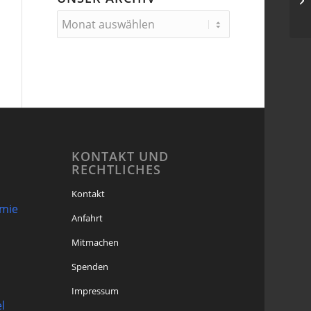
Ch
KONTAKT UND
RECHTLICHES
Kontakt
omie
Anfahrt
Mitmachen
Spenden
Impressum
l