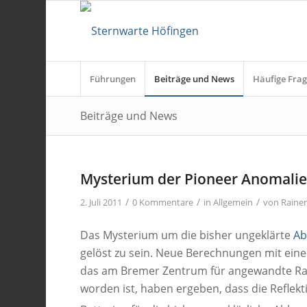
Führungen
Beiträge und News
Häufige Frag
Beiträge und News
Mysterium der Pioneer Anomalie
/
/
/
2. Juli 2011
0 Kommentare
in
Allgemein
von
Raine
Das Mysterium um die bisher ungeklärte
Ab
gelöst zu sein. Neue Berechnungen mit ein
das am Bremer Zentrum für angewandte Rau
worden ist, haben ergeben, dass die Refle