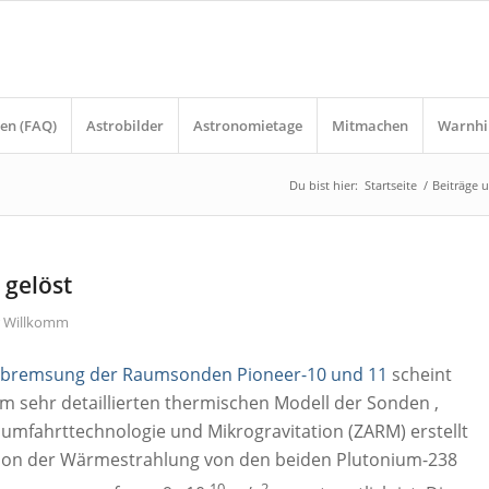
en (FAQ)
Astrobilder
Astronomietage
Mitmachen
Warnhi
Du bist hier:
Startseite
/
Beiträge 
 gelöst
r Willkomm
bremsung der Raumsonden Pioneer-10 und 11
scheint
em sehr detaillierten thermischen Modell der Sonden
,
mfahrttechnologie und Mikrogravitation (ZARM) erstellt
ktion der Wärmestrahlung von den beiden Plutonium-238
-10
2