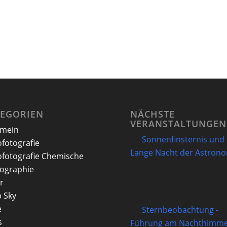
TEGORIEN
NÄCHSTE
VERANSTALTUNGEN
emein
Sonnenfinsternis und
ofotografie
Lange Nacht der Astron
ofotografie Chemische
12/08/2026
ographie
r
 Sky
e
Sternbeobachtung -
s
Führung am Nachthimme