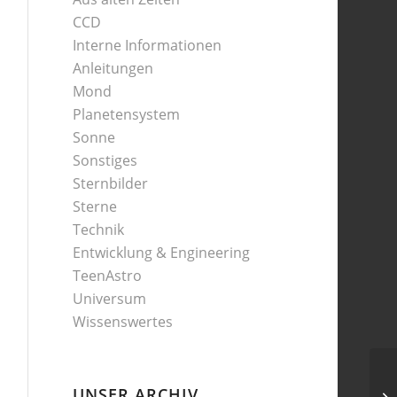
CCD
Interne Informationen
Anleitungen
Mond
Planetensystem
Sonne
Sonstiges
Sternbilder
Sterne
Technik
Entwicklung & Engineering
TeenAstro
Universum
Wissenswertes
UNSER ARCHIV