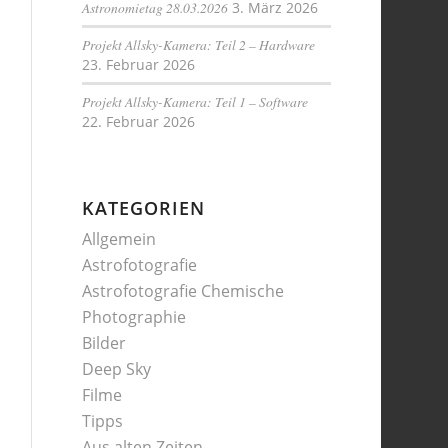
Astronomietag 28.03.2026
3. März 2026
Projekt Allsky-Kamera: Teil 2 – Hardware
23. Februar 2026
Projekt Allsky-Kamera: Teil 1 – Software
22. Februar 2026
KATEGORIEN
Allgemein
Astrofotografie
Astrofotografie Chemische
Photographie
Bilder
Deep Sky
Filme
Tipps
Aus alten Zeiten