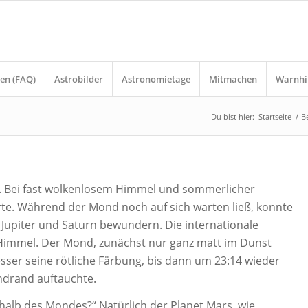
en (FAQ)
Astrobilder
Astronomietage
Mitmachen
Warnhi
Du bist hier:
Startseite
/
B
s. Bei fast wolkenlosem Himmel und sommerlicher
te.
Während der Mond noch auf sich warten ließ, konnte
Jupiter und Saturn bewundern. Die internationale
 Himmel. Der Mond, zunächst nur ganz matt im Dunst
sser seine rötliche Färbung, bis dann um 23:14 wieder
ondrand auftauchte.
rhalb des Mondes?“ Natürlich der Planet Mars, wie