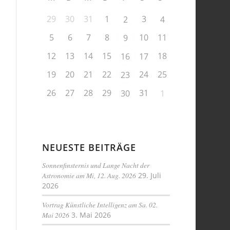
29
30
31
1
3
2
4
5
6
7
8
10
11
9
12
13
14
15
18
16
17
19
20
21
22
24
25
23
26
27
28
29
31
30
1
NEUESTE BEITRÄGE
Sonnenfinsternis und Lange Nacht der
Astronomie am Mi, 12. Aug. 2026
29. Juli
2026
Vortrag Künstliche Intelligenz am Sa. 02.
Mai 2026
3. Mai 2026