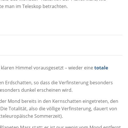
te man im Teleskop betrachten.
– klaren Himmel vorausgesetzt – wieder eine
totale
den Erdschatten, so dass die Verfinsterung besonders
besonders dunkel erscheinen wird.
 der Mond bereits in den Kernschatten eingetreten, den
ie Totalität, also die völlige Verfinsterung, dauert von
mitteleuropäische Sommerzeit).
Planeten Mars statt; er ist nur wenig vom Mond entfernt