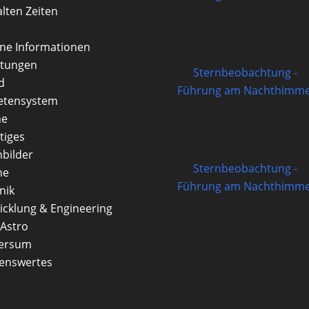
alten Zeiten
14/08/2026
rne Informationen
itungen
Sternbeobachtung -
d
Führung am Nachthimme
etensystem
21/08/2026
ne
tiges
nbilder
Sternbeobachtung -
ne
Führung am Nachthimme
nik
28/08/2026
icklung & Engineering
Astro
versum
enswertes