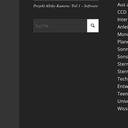
Aus 
Projekt Allsky-Kamera: Teil 1 – Software
CCD
Inte
Anle
Mon
Plan
Son
Sons
Ster
Ster
Tech
Entw
Teen
Uni
Wiss