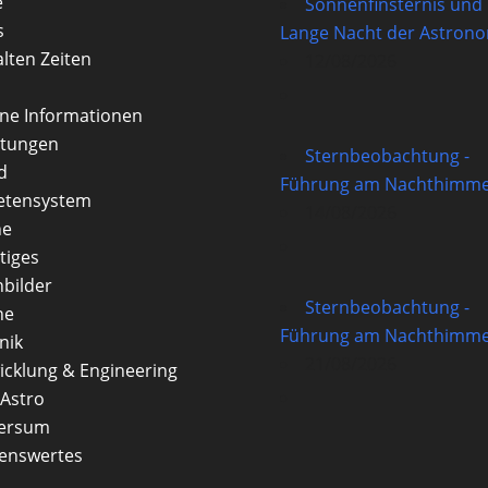
e
Sonnenfinsternis und
s
Lange Nacht der Astron
alten Zeiten
12/08/2026
rne Informationen
itungen
Sternbeobachtung -
d
Führung am Nachthimme
etensystem
14/08/2026
ne
tiges
nbilder
Sternbeobachtung -
ne
Führung am Nachthimme
nik
21/08/2026
icklung & Engineering
Astro
versum
enswertes