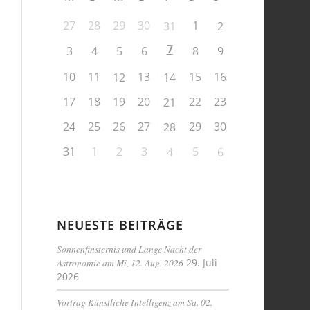
27
28
29
30
1
31
2
7
3
4
5
6
8
9
10
11
13
15
16
12
14
17
18
19
20
22
23
21
24
25
26
27
29
30
28
31
1
2
3
5
4
6
NEUESTE BEITRÄGE
Sonnenfinsternis und Lange Nacht der
Astronomie am Mi, 12. Aug. 2026
29. Juli
2026
Vortrag Künstliche Intelligenz am Sa. 02.