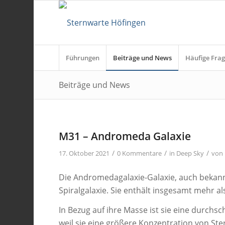
Führungen
Beiträge und News
Häufige Frag
Beiträge und News
M31 – Andromeda Galaxie
/
/
/
17. Oktober 2021
0 Kommentare
in
Deep Sky
von
Die Andromedagalaxie-Galaxie, auch bekannt
Spiralgalaxie. Sie enthält insgesamt mehr als
In Bezug auf ihre Masse ist sie eine durchsch
weil sie eine größere Konzentration von Ste