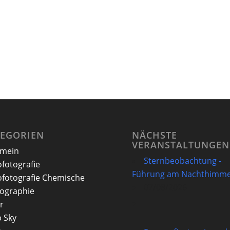
TEGORIEN
NÄCHSTE
VERANSTALTUNGEN
emein
Sternbeobachtung -
ofotografie
Führung am Nachthimme
ofotografie Chemische
07/08/2026
ographie
r
 Sky