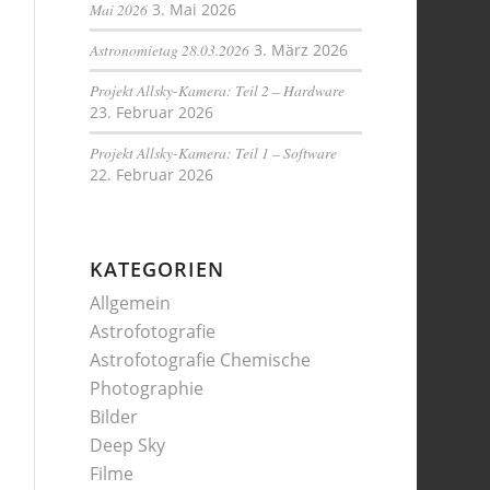
Mai 2026
3. Mai 2026
Astronomietag 28.03.2026
3. März 2026
Projekt Allsky-Kamera: Teil 2 – Hardware
23. Februar 2026
Projekt Allsky-Kamera: Teil 1 – Software
22. Februar 2026
KATEGORIEN
Allgemein
Astrofotografie
Astrofotografie Chemische
Photographie
Bilder
Deep Sky
Filme