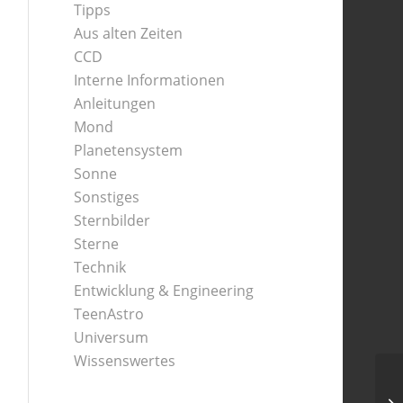
Tipps
Aus alten Zeiten
CCD
Interne Informationen
Anleitungen
Mond
Planetensystem
Sonne
Sonstiges
Sternbilder
Sterne
Technik
Entwicklung & Engineering
TeenAstro
Universum
Wissenswertes