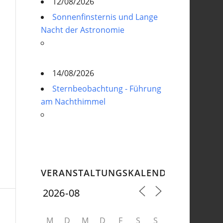
12/08/2026
Sonnenfinsternis und Lange
Nacht der Astronomie
14/08/2026
Sternbeobachtung - Führung
am Nachthimmel
VERANSTALTUNGSKALENDER
M
D
M
D
F
S
S