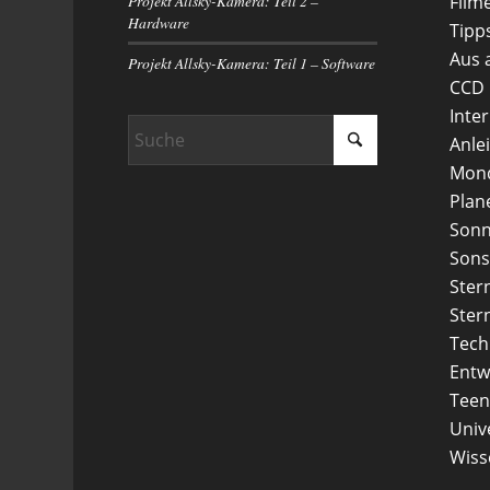
Projekt Allsky-Kamera: Teil 2 –
Film
Hardware
Tipp
Aus 
Projekt Allsky-Kamera: Teil 1 – Software
CCD
Inte
Anle
Mon
Plan
Son
Sons
Ster
Ster
Tech
Entw
Teen
Uni
Wiss