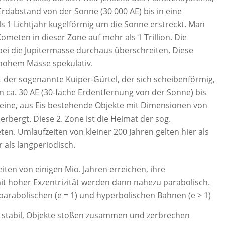
Erdabstand von der Sonne (30 000 AE) bis in eine
s 1 Lichtjahr kugelförmig um die Sonne erstreckt. Man
Kometen in dieser Zone auf mehr als 1 Trillion. Die
i die Jupitermasse durchaus überschreiten. Diese
 hohem Masse spekulativ.
t der sogenannte Kuiper-Gürtel, der sich scheibenförmig,
 ca. 30 AE (30-fache Erdentfernung von der Sonne) bis
kleine, aus Eis bestehende Objekte mit Dimensionen von
rbergt. Diese 2. Zone ist die Heimat der sog.
en. Umlaufzeiten von kleiner 200 Jahren gelten hier als
 als langperiodisch.
en von einigen Mio. Jahren erreichen, ihre
t hoher Exzentrizität werden dann nahezu parabolisch.
parabolischen (e = 1) und hyperbolischen Bahnen (e > 1)
ht stabil, Objekte stoßen zusammen und zerbrechen