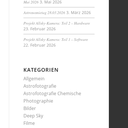
Mai 2026
3. Mai 2026
Astronomietag 28.03.2026
3. März 2026
Projekt Allsky-Kamera: Teil 2 – Hardware
23. Februar 2026
Projekt Allsky-Kamera: Teil 1 – Software
22. Februar 2026
KATEGORIEN
Allgemein
Astrofotografie
Astrofotografie Chemische
Photographie
Bilder
Deep Sky
Filme