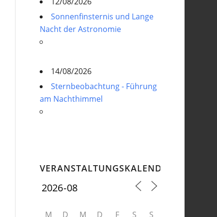
12/08/2026
Sonnenfinsternis und Lange
Nacht der Astronomie
14/08/2026
Sternbeobachtung - Führung
am Nachthimmel
VERANSTALTUNGSKALENDER
M
D
M
D
F
S
S