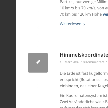
Partikel, nur wenige Milli
10 km/s bis 70 km/s, von 
70 km bis 120 km Höhe
ve
Weiterlesen
Himmelskoordinat
/
/
15. März 2009
0 Kommentare
Die Erde ist fast kugelför
entspricht (Rotationsellip
einbinden, das einer Kugel
Ein Koordinatensystem ist
Zwei Veränderliche wie z.B
aufeinander sich kreuzend