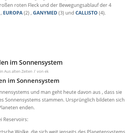
roßen roten Fleck und der Bewegungsablauf der 4
 ,
EUROPA
(2) ,
GANYMED
(3) und
CALLISTO
(4).
en im Sonnensystem
/
in
Aus alten Zeiten
von
ek
en im Sonnensystem
onnensystems und man geht heute davon aus , dass sie
des Sonnensystems stammen. Ursprünglich bildeten sich
Planeten enden.
 Reservoirs:
ortsche Wolke, die sich weit jenseits des Planetensystems,