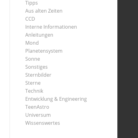
Tipps
Aus alten Zeiten
CCD
Interne Informationen
Anleitungen
Mond
Planetensystem
Sonne
Sonstiges
Sternbilder
Sterne
Technik
Entwicklung & Engineering
TeenAstro
Universum
Wissenswertes