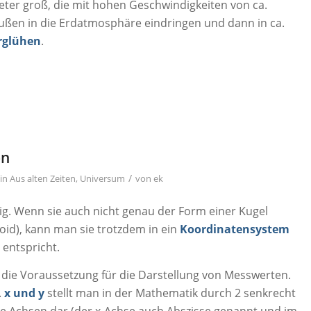
meter groß, die mit hohen Geschwindigkeiten von ca.
außen in die Erdatmosphäre eindringen und dann in ca.
rglühen
.
en
/
in
Aus alten Zeiten
,
Universum
von
ek
mig. Wenn sie auch nicht genau der Form einer Kugel
soid), kann man sie trotzdem in ein
Koordinatensystem
 entspricht.
 die Voraussetzung für die Darstellung von Messwerten.
.
x und y
stellt man in der Mathematik durch 2 senkrecht
e Achsen dar (der x-Achse auch Abszisse genannt und im