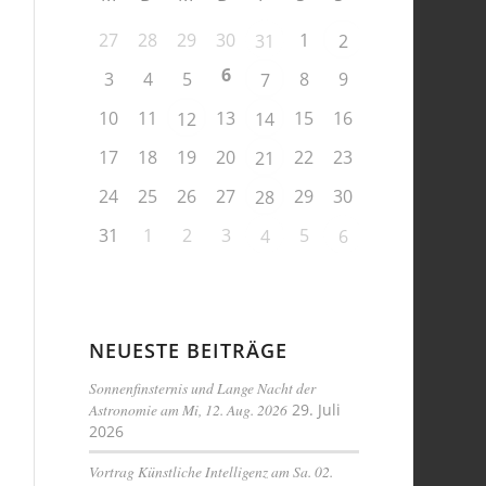
27
28
29
30
1
31
2
6
3
4
5
8
9
7
10
11
13
15
16
12
14
17
18
19
20
22
23
21
24
25
26
27
29
30
28
31
1
2
3
5
4
6
NEUESTE BEITRÄGE
Sonnenfinsternis und Lange Nacht der
Astronomie am Mi, 12. Aug. 2026
29. Juli
2026
Vortrag Künstliche Intelligenz am Sa. 02.