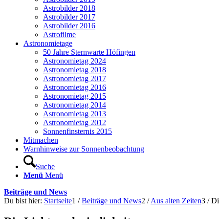
Astrobilder 2018
Astrobilder 2017
Astrobilder 2016
Astrofilme
Astronomietage
50 Jahre Sternwarte Höfingen
Astronomietag 2024
Astronomietag 2018
Astronomietag 2017
Astronomietag 2016
Astronomietag 2015
Astronomietag 2014
Astronomietag 2013
Astronomietag 2012
Sonnenfinsternis 2015
Mitmachen
Warnhinweise zur Sonnenbeobachtung
Suche
Menü
Menü
Beiträge und News
Du bist hier:
Startseite
1
/
Beiträge und News
2
/
Aus alten Zeiten
3
/
Di