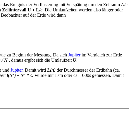
 das Ereignis der Verfinsterung mit Verspätung um den Zeitraum A/c
en
Zeitintervall U + L/c
. Die Umlaufzeiten werden also länger oder
n Beobachter auf der Erde wird dann
 wie zu Beginn der Messung. Da sich
Jupiter
im Vergleich zur Erde
) / N
, daraus ergibt sich die Umlaufzeit
U
.
de und
Jupiter
. Damit wird
L(n)
der Durchmesser der Erdbahn (ca.
zeit
t(N‘) – N‘ * U
wurde mit 17m oder ca. 1000s gemessen. Damit