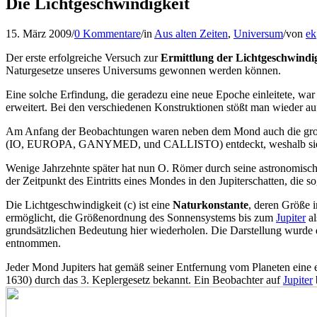
Die Lichtgeschwindigkeit
15. März 2009
/
0 Kommentare
/
in
Aus alten Zeiten
,
Universum
/
von
ek
Der erste erfolgreiche Versuch zur
Ermittlung der Lichtgeschwindi
Naturgesetze unseres Universums gewonnen werden können.
Eine solche Erfindung, die geradezu eine neue Epoche einleitete, wa
erweitert. Bei den verschiedenen Konstruktionen stößt man wieder a
Am Anfang der Beobachtungen waren neben dem Mond auch die große
(IO, EUROPA, GANYMED, und CALLISTO) entdeckt, weshalb sie 
Wenige Jahrzehnte später hat nun O. Römer durch seine astronomisch
der Zeitpunkt des Eintritts eines Mondes in den Jupiterschatten, die 
Die Lichtgeschwindigkeit (c) ist eine
Naturkonstante
, deren Größe i
ermöglicht, die Größenordnung des Sonnensystems bis zum
Jupiter
al
grundsätzlichen Bedeutung hier wiederholen. Die Darstellung wurde 
entnommen.
Jeder Mond Jupiters hat gemäß seiner Entfernung vom Planeten eine
1630) durch das 3. Keplergesetz bekannt. Ein Beobachter auf
Jupiter