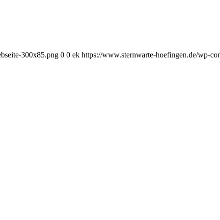
ebseite-300x85.png
0
0
ek
https://www.sternwarte-hoefingen.de/wp-co