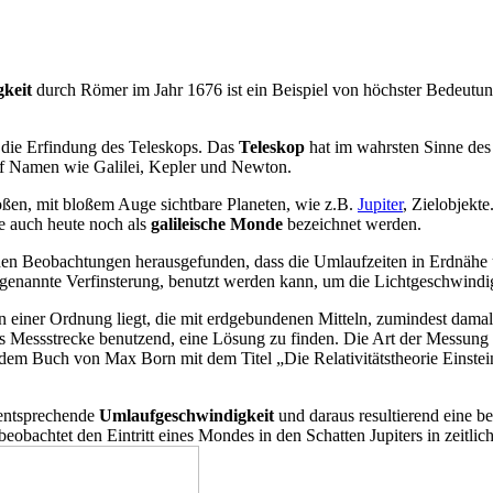
gkeit
durch Römer im Jahr 1676 ist ein Beispiel von höchster Bedeutun
r die Erfindung des Teleskops. Das
Teleskop
hat im wahrsten Sinne des
uf Namen wie Galilei, Kepler und Newton.
n, mit bloßem Auge sichtbare Planeten, wie z.B.
Jupiter
, Zielobjekt
auch heute noch als
galileische Monde
bezeichnet werden.
en Beobachtungen herausgefunden, dass die Umlaufzeiten in Erdnähe un
sogenannte Verfinsterung, benutzt werden kann, um die Lichtgeschwindig
n einer Ordnung liegt, die mit erdgebundenen Mitteln, zumindest damal
s Messstrecke benutzend, eine Lösung zu finden. Die Art der Messung
dem Buch von Max Born mit dem Titel „Die Relativitätstheorie Einste
 entsprechende
Umlaufgeschwindigkeit
und daraus resultierend eine b
beobachtet den Eintritt eines Mondes in den Schatten Jupiters in zeitli