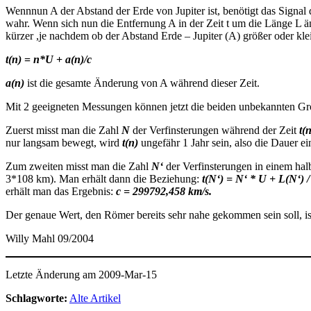
Wennnun A der Abstand der Erde von Jupiter ist, benötigt das Signal
wahr. Wenn sich nun die Entfernung A in der Zeit t um die Länge L 
kürzer ,je nachdem ob der Abstand Erde – Jupiter (A) größer oder kl
t(n)
=
n*U
+
a(n)/c
a(n)
ist die gesamte Änderung von A während dieser Zeit.
Mit 2 geeigneten Messungen können jetzt die beiden unbekannten G
Zuerst misst man die Zahl
N
der Verfinsterungen während der Zeit
t(
nur langsam bewegt, wird
t(n)
ungefähr 1 Jahr sein, also die Dauer e
Zum zweiten misst man die Zahl
N‘
der Verfinsterungen in einem ha
3*108 km). Man erhält dann die Beziehung:
t(N‘) = N‘ * U + L(N‘) /
erhält man das Ergebnis:
c = 299792,458 km/s.
Der genaue Wert, den Römer bereits sehr nahe gekommen sein soll, i
Willy Mahl 09/2004
Letzte Änderung am 2009-Mar-15
Schlagworte:
Alte Artikel