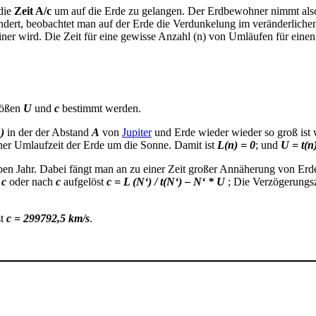
 die
Zeit A/c
um auf die Erde zu gelangen. Der Erdbewohner nimmt also
ändert, beobachtet man auf der Erde die Verdunkelung im veränderlich
einer wird. Die Zeit für eine gewisse Anzahl (n) von Umläufen für eine
rößen
U
und
c
bestimmt werden.
n)
in der der Abstand
A
von
Jupiter
und Erde wieder wieder so groß ist
iner Umlaufzeit der Erde um die Sonne. Damit ist
L(n) = 0
; und
U = t(n
lben Jahr. Dabei fängt man an zu einer Zeit großer Annäherung von Er
 c
oder nach
c
aufgelöst
c = L (N‘) / t(N‘) – N‘ * U
; Die Verzögerungs
st
c = 299792,5 km/s
.