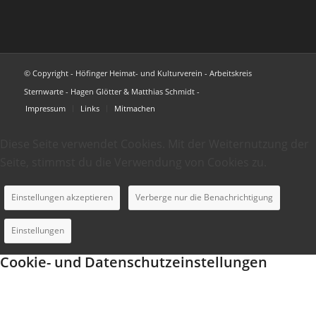
© Copyright - Höfinger Heimat- und Kulturverein - Arbeitskreis
Sternwarte - Hagen Glötter & Matthias Schmidt -
Impressum
Links
Mitmachen
Diese Seite verwendet Cookies. Mit der Weiternutzung der
Seite, stimmst du die Verwendung von Cookies zu.
Einstellungen akzeptieren
Verberge nur die Benachrichtigung
Einstellungen
Cookie- und Datenschutzeinstellungen