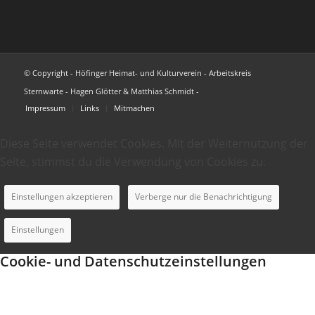
© Copyright - Höfinger Heimat- und Kulturverein - Arbeitskreis
Sternwarte - Hagen Glötter & Matthias Schmidt -
Impressum
Links
Mitmachen
Diese Seite verwendet Cookies. Mit der Weiternutzung der
Seite, stimmst du die Verwendung von Cookies zu.
Einstellungen akzeptieren
Verberge nur die Benachrichtigung
Einstellungen
Cookie- und Datenschutzeinstellungen