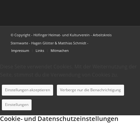
© Copyright - Höfinger Heimat- und Kulturverein - Arbeitskreis
Sternwarte - Hagen Glötter & Matthias Schmidt -
Impressum
Links
Mitmachen
Diese Seite verwendet Cookies. Mit der Weiternutzung der
Seite, stimmst du die Verwendung von Cookies zu.
Einstellungen akzeptieren
Verberge nur die Benachrichtigung
Einstellungen
Cookie- und Datenschutzeinstellungen