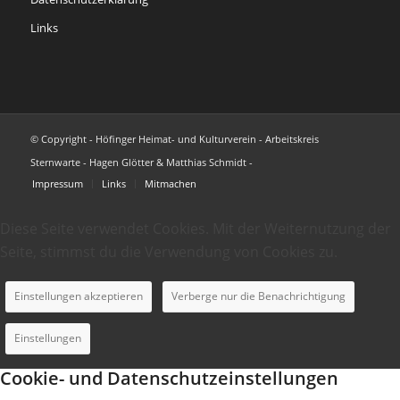
Links
© Copyright - Höfinger Heimat- und Kulturverein - Arbeitskreis
Sternwarte - Hagen Glötter & Matthias Schmidt -
Impressum
Links
Mitmachen
Diese Seite verwendet Cookies. Mit der Weiternutzung der
Seite, stimmst du die Verwendung von Cookies zu.
Einstellungen akzeptieren
Verberge nur die Benachrichtigung
Einstellungen
Cookie- und Datenschutzeinstellungen