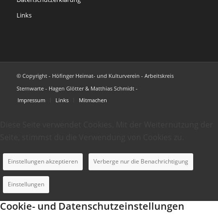
Links
© Copyright - Höfinger Heimat- und Kulturverein - Arbeitskreis
Sternwarte - Hagen Glötter & Matthias Schmidt -
Impressum
Links
Mitmachen
Diese Seite verwendet Cookies. Mit der Weiternutzung der
Seite, stimmst du die Verwendung von Cookies zu.
Einstellungen akzeptieren
Verberge nur die Benachrichtigung
Einstellungen
Cookie- und Datenschutzeinstellungen