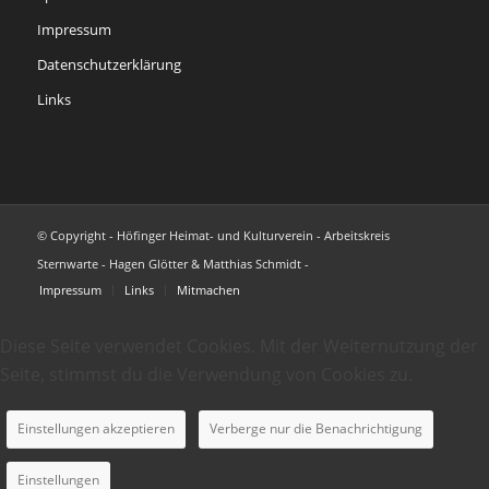
Impressum
Datenschutzerklärung
Links
© Copyright - Höfinger Heimat- und Kulturverein - Arbeitskreis
Sternwarte - Hagen Glötter & Matthias Schmidt -
Impressum
Links
Mitmachen
Diese Seite verwendet Cookies. Mit der Weiternutzung der
Seite, stimmst du die Verwendung von Cookies zu.
Einstellungen akzeptieren
Verberge nur die Benachrichtigung
Einstellungen