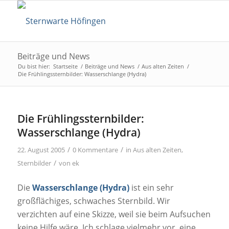
Beiträge und News
Du bist hier:
Startseite
/
Beiträge und News
/
Aus alten Zeiten
/
Die Frühlingssternbilder: Wasserschlange (Hydra)
Die Frühlingssternbilder:
Wasserschlange (Hydra)
/
/
22. August 2005
0 Kommentare
in
Aus alten Zeiten
,
/
Sternbilder
von
ek
Die
Wasserschlange (Hydra)
ist ein sehr
großflächiges, schwaches Sternbild. Wir
verzichten auf eine Skizze, weil sie beim Aufsuchen
keine Hilfe wäre. Ich schlage vielmehr vor, eine