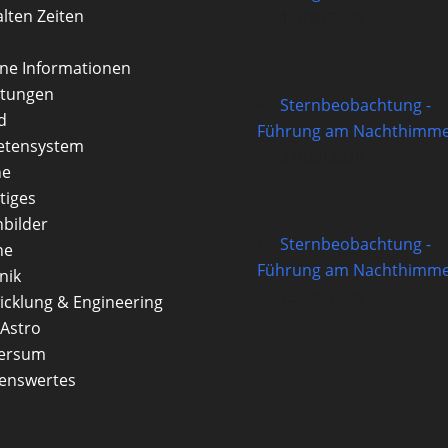
alten Zeiten
14/08/2026
rne Informationen
itungen
Sternbeobachtung -
d
Führung am Nachthimme
etensystem
21/08/2026
ne
tiges
nbilder
Sternbeobachtung -
ne
Führung am Nachthimme
nik
28/08/2026
icklung & Engineering
Astro
versum
enswertes