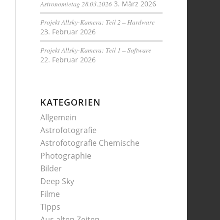
Astronomietag 28.03.2026
3. März 2026
Projekt Allsky-Kamera: Teil 2 – Hardware
23. Februar 2026
Projekt Allsky-Kamera: Teil 1 – Software
22. Februar 2026
KATEGORIEN
Allgemein
Astrofotografie
Astrofotografie Chemische
Photographie
Bilder
Deep Sky
Filme
Tipps
Aus alten Zeiten