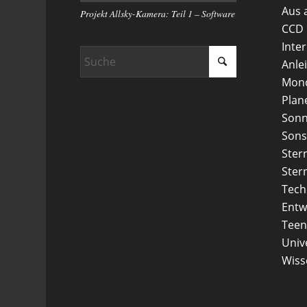
Aus 
Projekt Allsky-Kamera: Teil 1 – Software
CCD
Inte
Anle
Mon
Plan
Son
Sons
Ster
Ster
Tech
Entw
Teen
Uni
Wiss