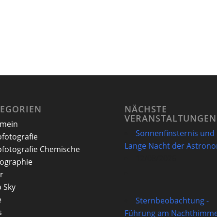
TEGORIEN
NÄCHSTE
VERANSTALTUNGEN
emein
Sonnenfinsternis und
ofotografie
Lange Nacht der Astron
ofotografie Chemische
12/08/2026
ographie
r
 Sky
e
Sternbeobachtung -
s
Führung am Nachthimme