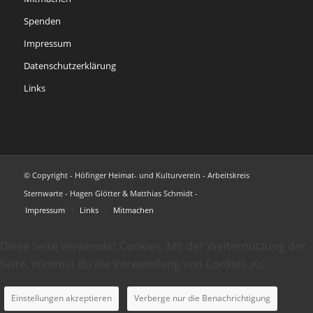
Spenden
Impressum
Datenschutzerklärung
Links
© Copyright - Höfinger Heimat- und Kulturverein - Arbeitskreis
Sternwarte - Hagen Glötter & Matthias Schmidt -
Impressum
Links
Mitmachen
Diese Seite verwendet Cookies. Mit der Weiternutzung der
Seite, stimmst du die Verwendung von Cookies zu.
Einstellungen akzeptieren
Verberge nur die Benachrichtigung