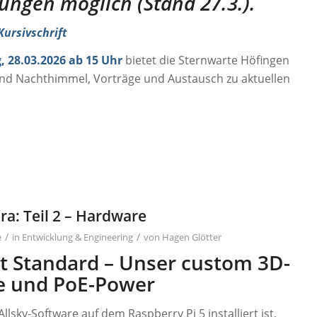
ungen möglich (Stand 27.3.).
ursivschrift
 28.03.2026 ab 15 Uhr
bietet die Sternwarte Höfingen
d Nachthimmel, Vorträge und Austausch zu aktuellen
ra: Teil 2 – Hardware
/
/
e
in
Entwicklung & Engineering
von
Hagen Glötter
t Standard – Unser custom 3D-
e und PoE-Power
Allsky-Software auf dem Raspberry Pi 5 installiert ist,