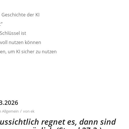
e Geschichte der KI
t“
chlüssel ist
nnvoll nutzen können
en, um KI sicher zu nutzen
3.2026
/
in
Allgemein
von
ek
ssichtlich regnet es, dann sind