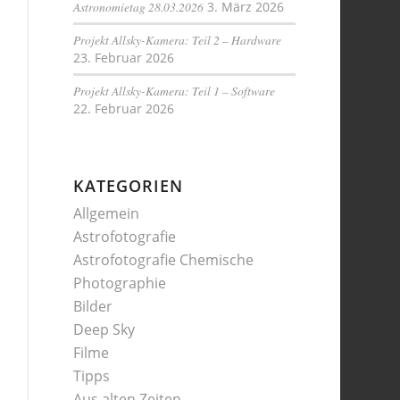
Astronomietag 28.03.2026
3. März 2026
Projekt Allsky-Kamera: Teil 2 – Hardware
23. Februar 2026
Projekt Allsky-Kamera: Teil 1 – Software
22. Februar 2026
KATEGORIEN
Allgemein
Astrofotografie
Astrofotografie Chemische
Photographie
Bilder
Deep Sky
Filme
Tipps
Aus alten Zeiten