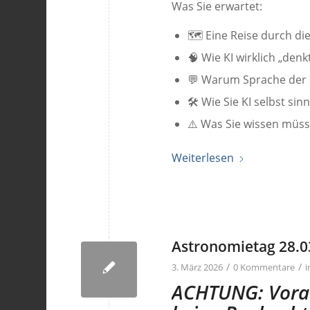
Was Sie erwartet:
🗺️ Eine Reise durch di
🧠 Wie KI wirklich „denk
💬 Warum Sprache der S
🛠️ Wie Sie KI selbst si
⚠️ Was Sie wissen müss
Weiterlesen
Astronomietag 28.0
/
/
3. März 2026
0 Kommentare
ACHTUNG: Vorau