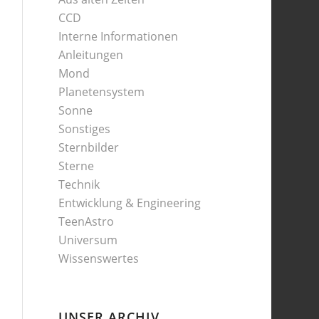
CCD
Interne Informationen
Anleitungen
Mond
Planetensystem
Sonne
Sonstiges
Sternbilder
Sterne
Technik
Entwicklung & Engineering
TeenAstro
Universum
Wissenswertes
UNSER ARCHIV