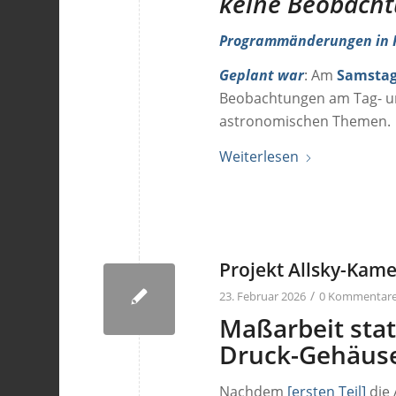
keine Beobacht
Programmänderungen in K
Geplant war
: Am
Samstag,
Beobachtungen am Tag- un
astronomischen Themen.
Weiterlesen
Projekt Allsky-Kame
/
23. Februar 2026
0 Kommentar
Maßarbeit stat
Druck-Gehäus
Nachdem
[ersten Teil]
die 