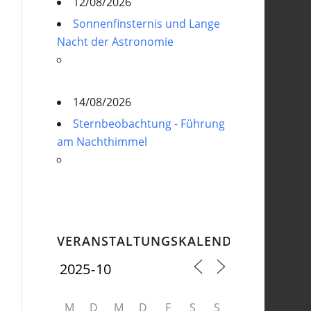
12/08/2026
Sonnenfinsternis und Lange
Nacht der Astronomie
14/08/2026
Sternbeobachtung - Führung
am Nachthimmel
VERANSTALTUNGSKALENDER
M
D
M
D
F
S
S