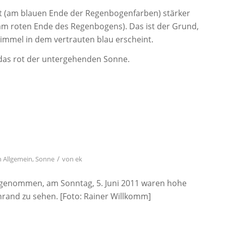
ht (am blauen Ende der Regenbogenfarben) stärker
 (am roten Ende des Regenbogens). Das ist der Grund,
immel in dem vertrauten blau erscheint.
h das rot der untergehenden Sonne.
/
n
Allgemein
,
Sonne
von
ek
zugenommen, am Sonntag, 5. Juni 2011 waren hohe
and zu sehen. [Foto: Rainer Willkomm]