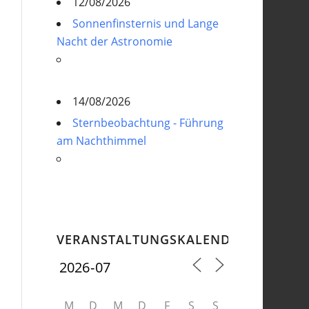
12/08/2026
Sonnenfinsternis und Lange
Nacht der Astronomie
14/08/2026
Sternbeobachtung - Führung
am Nachthimmel
VERANSTALTUNGSKALENDER
M
D
M
D
F
S
S