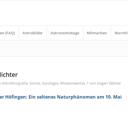
en (FAQ)
Astrobilder
Astronomietage
Mitmachen
Warnhi
lichter
/
n
Astrofotografie
,
Sonne
,
Sonstiges
,
Wissenswertes
von
Hagen Glötter
ber Höfingen: Ein seltenes Naturphänomen am 10. Mai