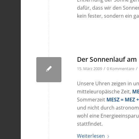
dafür, dass wir den Sonne
kein fester, sondern ein g
Der Sonnenlauf am 
/
/
15. März 2009
0 Kommentare
Unsere Uhren zeigen in un
mitteleuropäische Zeit,
M
Sommerzeit
MESZ = MEZ +
und nicht durch astronomi
wohl eine Energieeinspar
stattfindet.
Weiterlesen