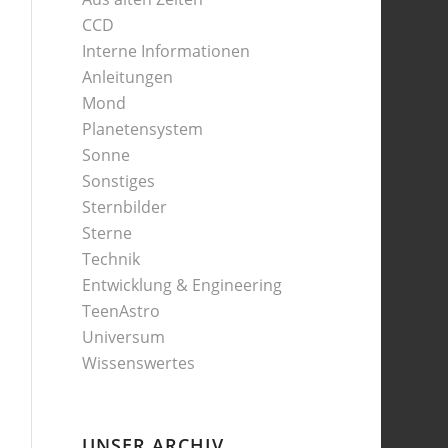
CCD
Interne Informationen
Anleitungen
Mond
Planetensystem
Sonne
Sonstiges
Sternbilder
Sterne
Technik
Entwicklung & Engineering
TeenAstro
Universum
Wissenswertes
UNSER ARCHIV