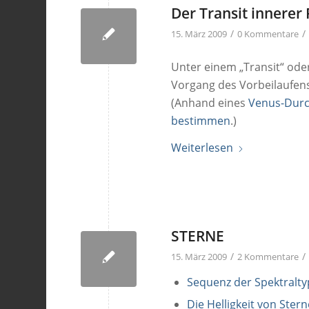
Der Transit innerer
/
/
15. März 2009
0 Kommentare
Unter einem „Transit“ ode
Vorgang des Vorbeilaufen
(Anhand eines
Venus-Durc
bestimmen
.)
Weiterlesen
STERNE
/
/
15. März 2009
2 Kommentare
Sequenz der Spektralt
Die Helligkeit von Ster