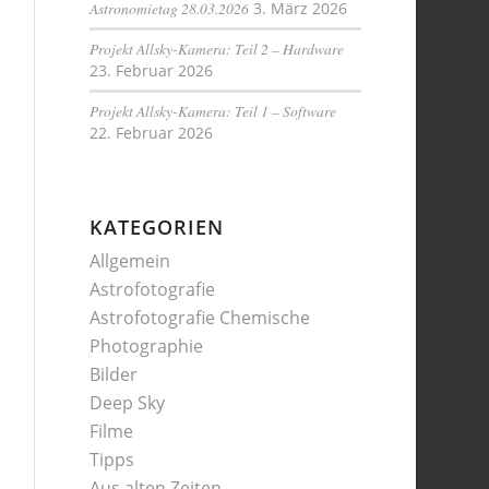
Astronomietag 28.03.2026
3. März 2026
Projekt Allsky-Kamera: Teil 2 – Hardware
23. Februar 2026
Projekt Allsky-Kamera: Teil 1 – Software
22. Februar 2026
KATEGORIEN
Allgemein
Astrofotografie
Astrofotografie Chemische
Photographie
Bilder
Deep Sky
Filme
Tipps
Aus alten Zeiten