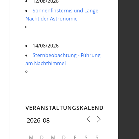
12/08/2026
Sonnenfinsternis und Lange
Nacht der Astronomie
14/08/2026
Sternbeobachtung - Führung
am Nachthimmel
VERANSTALTUNGSKALENDER
M
D
M
D
F
S
S