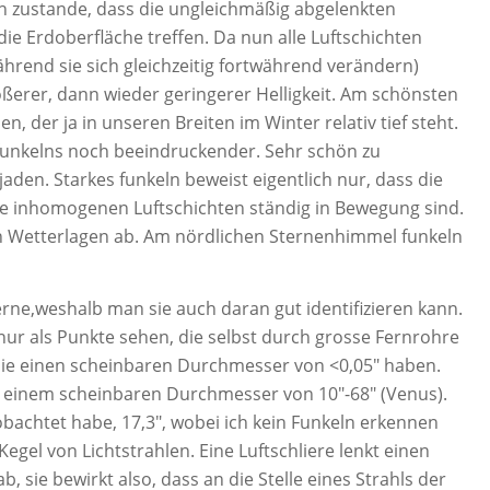
 zustande, dass die ungleichmäßig abgelenkten
 die Erdoberfläche treffen. Da nun alle Luftschichten
rend sie sich gleichzeitig fortwährend verändern)
ößerer, dann wieder geringerer Helligkeit. Am schönsten
 der ja in unseren Breiten im Winter relativ tief steht.
s funkelns noch beeindruckender. Sehr schön zu
ejaden. Starkes funkeln beweist eigentlich nur, dass die
e inhomogenen Luftschichten ständig in Bewegung sind.
n Wetterlagen ab. Am nördlichen Sternenhimmel funkeln
erne,weshalb man sie auch daran gut identifizieren kann.
 nur als Punkte sehen, die selbst durch grosse Fernrohre
sie einen scheinbaren Durchmesser von <0,05″ haben.
t einem scheinbaren Durchmesser von 10″-68″ (Venus).
eobachtet habe, 17,3″, wobei ich kein Funkeln erkennen
 Kegel von Lichtstrahlen. Eine Luftschliere lenkt einen
 sie bewirkt also, dass an die Stelle eines Strahls der