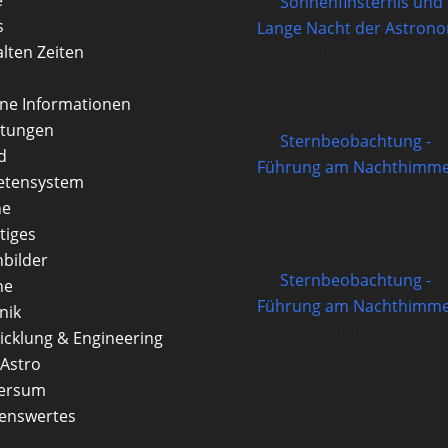
Sonnenfinsternis und
s
Lange Nacht der Astron
alten Zeiten
12/08/2026
rne Informationen
itungen
Sternbeobachtung -
d
Führung am Nachthimme
etensystem
14/08/2026
ne
tiges
nbilder
Sternbeobachtung -
ne
Führung am Nachthimme
nik
21/08/2026
icklung & Engineering
Astro
versum
enswertes