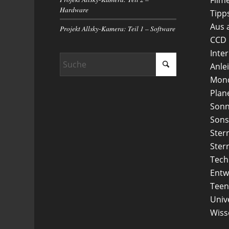
Hardware
Tipp
Aus 
Projekt Allsky-Kamera: Teil 1 – Software
CCD
Inte
Anle
Mon
Plan
Son
Sons
Ster
Ster
Tech
Entw
Teen
Uni
Wiss