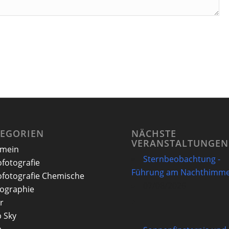
TEGORIEN
NÄCHSTE
VERANSTALTUNGEN
emein
Sternbeobachtung -
ofotografie
Führung am Nachthimme
ofotografie Chemische
07/08/2026
ographie
r
 Sky
e