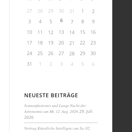
27
28
29
30
1
31
2
6
3
4
5
8
9
7
10
11
13
15
16
12
14
17
18
19
20
22
23
21
24
25
26
27
29
30
28
31
1
2
3
5
4
6
NEUESTE BEITRÄGE
Sonnenfinsternis und Lange Nacht der
Astronomie am Mi, 12. Aug. 2026
29. Juli
2026
Vortrag Künstliche Intelligenz am Sa. 02.