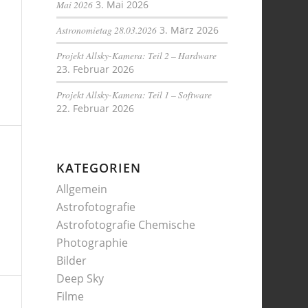
Mai 2026
3. Mai 2026
Astronomietag 28.03.2026
3. März 2026
Projekt Allsky-Kamera: Teil 2 – Hardware
23. Februar 2026
Projekt Allsky-Kamera: Teil 1 – Software
22. Februar 2026
KATEGORIEN
Allgemein
Astrofotografie
Astrofotografie Chemische
Photographie
Bilder
Deep Sky
Filme