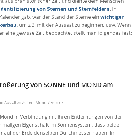
 aus prähistorischer Zeit und diente dem Menschen
Identifizierung von Sternen und Sternfeldern
. In
 Kalender gab, war der Stand der Sterne ein
wichtiger
ckerbau
, um z.B. mit der Aussaat zu beginnen, usw. Wenn
eine gewisse Zeit beobachtet stellt man folgendes fest:
rgrößerung von SONNE und MOND am
/
in
Aus alten Zeiten
,
Mond
von
ek
Mond in Verbindung mit ihren Entfernungen von der
inmaligen Eigenschaft im Sonnensystem, dass beide
er auf der Erde denselben Durchmesser haben. Im