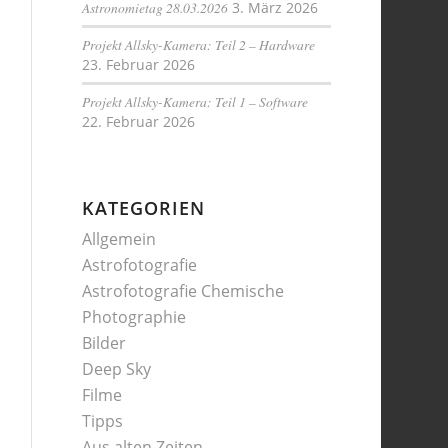
Astronomietag 28.03.2026
3. März 2026
Projekt Allsky-Kamera: Teil 2 – Hardware
23. Februar 2026
Projekt Allsky-Kamera: Teil 1 – Software
22. Februar 2026
KATEGORIEN
Allgemein
Astrofotografie
Astrofotografie Chemische
Photographie
Bilder
Deep Sky
Filme
Tipps
Aus alten Zeiten