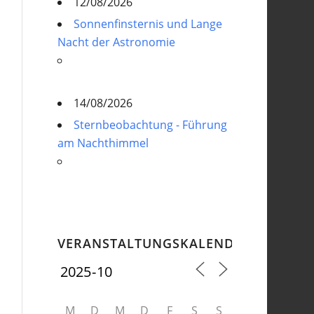
12/08/2026
Sonnenfinsternis und Lange
Nacht der Astronomie
14/08/2026
Sternbeobachtung - Führung
am Nachthimmel
VERANSTALTUNGSKALENDER
M
D
M
D
F
S
S