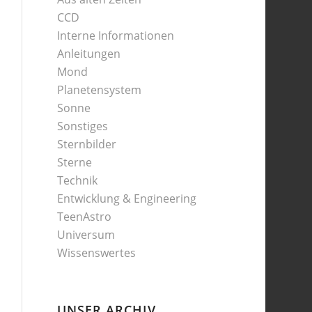
CCD
Interne Informationen
Anleitungen
Mond
Planetensystem
Sonne
Sonstiges
Sternbilder
Sterne
Technik
Entwicklung & Engineering
TeenAstro
Universum
Wissenswertes
UNSER ARCHIV