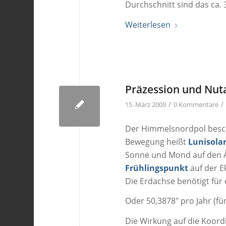
Durchschnitt sind das ca.
Weiterlesen
Präzession und Nut
/
/
15. März 2009
0 Kommentare
Der Himmelsnordpol beschr
Bewegung heißt
Lunisola
Sonne und Mond auf den Ä
Frühlingspunkt
auf der E
Die Erdachse benötigt für 
Oder 50,3878″ pro Jahr (fü
Die Wirkung auf die Koor