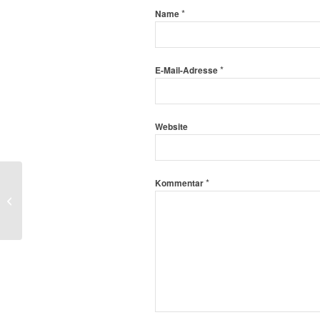
*
Name
*
E-Mail-Adresse
Website
*
Kommentar
Fotos des Beobachters Willy Mahl –
Fleckengruppe auf der Sonne