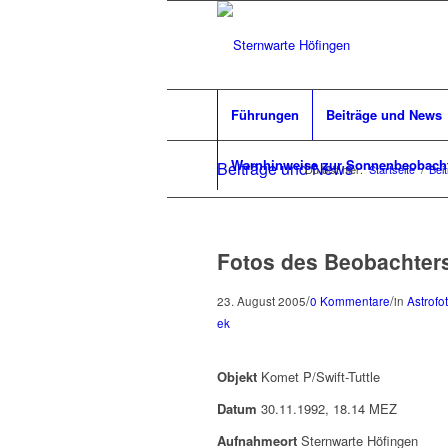
Führungen
Beiträge und News
Warnhinweise zur Sonnenbeobach
Beiträge und News
Du bist hier:
Startseite
/
Bei
Fotos des Beobachters 
/
/
23. August 2005
0 Kommentare
in
Astrofo
ek
Objekt
Komet P/Swift-Tuttle
Datum
30.11.1992, 18.14 MEZ
Aufnahmeort
Sternwarte Höfingen