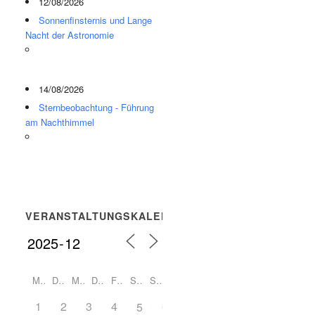
12/08/2026
Sonnenfinsternis und Lange
Nacht der Astronomie
14/08/2026
Sternbeobachtung - Führung
am Nachthimmel
VERANSTALTUNGSKALENDER
M
D
M
D
F
S
S
1
2
3
4
6
5
7