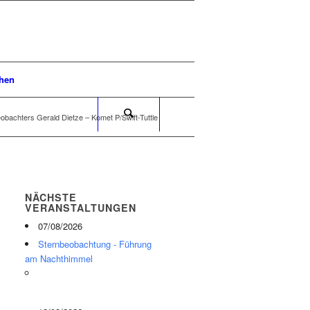
hen
obachters Gerald Dietze – Komet P/Swift-Tuttle
NÄCHSTE
VERANSTALTUNGEN
07/08/2026
Sternbeobachtung - Führung
am Nachthimmel