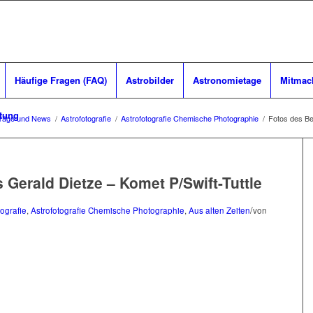
Häufige Fragen (FAQ)
Astrobilder
Astronomietage
Mitmac
tung
träge und News
/
Astrofotografie
/
Astrofotografie Chemische Photographie
/
Fotos des Be
Gerald Dietze – Komet P/Swift-Tuttle
/
tografie
,
Astrofotografie Chemische Photographie
,
Aus alten Zeiten
von