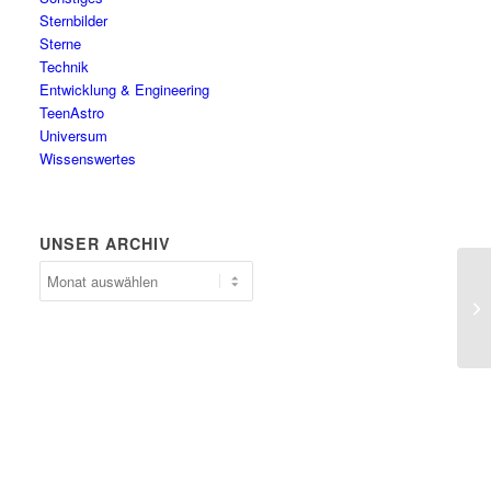
Sternbilder
Sterne
Technik
Entwicklung & Engineering
TeenAstro
Universum
Wissenswertes
UNSER ARCHIV
Unser
Archiv
Fo
Ko