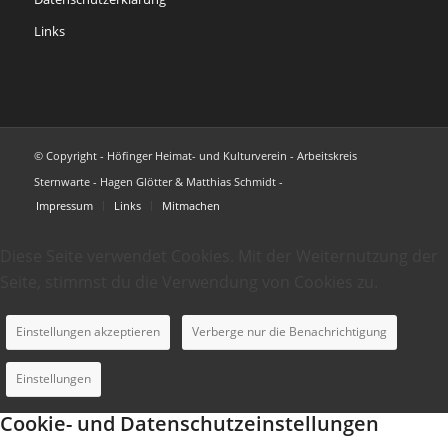
Links
© Copyright - Höfinger Heimat- und Kulturverein - Arbeitskreis
Sternwarte - Hagen Glötter & Matthias Schmidt -
Impressum
Links
Mitmachen
Diese Seite verwendet Cookies. Mit der Weiternutzung der
Seite, stimmst du die Verwendung von Cookies zu.
Einstellungen akzeptieren
Verberge nur die Benachrichtigung
Einstellungen
Cookie- und Datenschutzeinstellungen